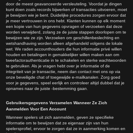
door de meest geavanceerde versleuteling. Voordat je dingen
kunt doen zoals records bijwerken of transacties uitvoeren, moet
je bewijzen wie je bent. Duidelijke procedures zorgen ervoor dat
je meer vertrouwen in ons hebt. Klanten kunnen op elk moment
een kopie van hun gegevens opvragen of verzoeken dat deze
worden verwijderd, zolang ze de juiste stappen doorlopen om te
bewijzen wie ze zijn. Verzoeken om geschillenbeslechting en
wetshandhaving worden alleen afgehandeld volgens de lokale
wet. We raden accounthouders die hun informatie privé willen
houden en betalingen in gemakkelijker willen maken aan om
tweefactorauthenticatie in te schakelen en sterke wachtwoorden
te gebruiken. Als je vragen hebt over je informatie of de
integriteit van je transactie, neem dan contact met ons op via
onze beveiligde chat of toegewijde e-mailkanalen. Zorg goed
voor je gegevens, speel eerlijk en controleer altijd dubbel dat je
opnames naar de juiste -bestemming gaan.
Gebruikersgegevens Verzamelen Wanneer Ze Zich
Aanmelden Voor Een Account
Wanneer spelers uit zich aanmelden, geven ze specifieke
informatie om te bewijzen dat ze eigenaar zijn van hun
spelersprofiel, ervoor te zorgen dat ze in aanmerking komen en