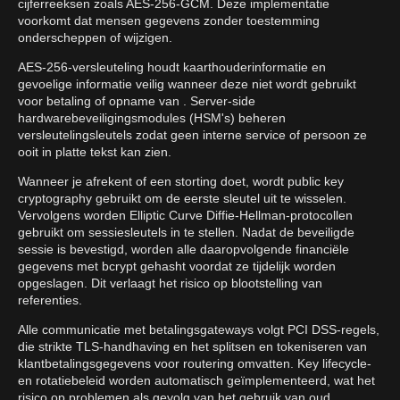
cijferreeksen zoals AES-256-GCM. Deze implementatie
voorkomt dat mensen gegevens zonder toestemming
onderscheppen of wijzigen.
AES-256-versleuteling houdt kaarthouderinformatie en
gevoelige informatie veilig wanneer deze niet wordt gebruikt
voor betaling of opname van . Server-side
hardwarebeveiligingsmodules (HSM's) beheren
versleutelingsleutels zodat geen interne service of persoon ze
ooit in platte tekst kan zien.
Wanneer je afrekent of een storting doet, wordt public key
cryptography gebruikt om de eerste sleutel uit te wisselen.
Vervolgens worden Elliptic Curve Diffie-Hellman-protocollen
gebruikt om sessiesleutels in te stellen. Nadat de beveiligde
sessie is bevestigd, worden alle daaropvolgende financiële
gegevens met bcrypt gehasht voordat ze tijdelijk worden
opgeslagen. Dit verlaagt het risico op blootstelling van
referenties.
Alle communicatie met betalingsgateways volgt PCI DSS-regels,
die strikte TLS-handhaving en het splitsen en tokeniseren van
klantbetalingsgegevens voor routering omvatten. Key lifecycle-
en rotatiebeleid worden automatisch geïmplementeerd, wat het
risico op problemen als gevolg van het gebruik van oud