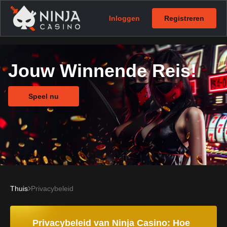
Inloggen
Registreren
Jouw Winnende Reis!
Speel nu
Thuis
Privacybeleid
Privacybeleid van Ninja Casino: Hoe