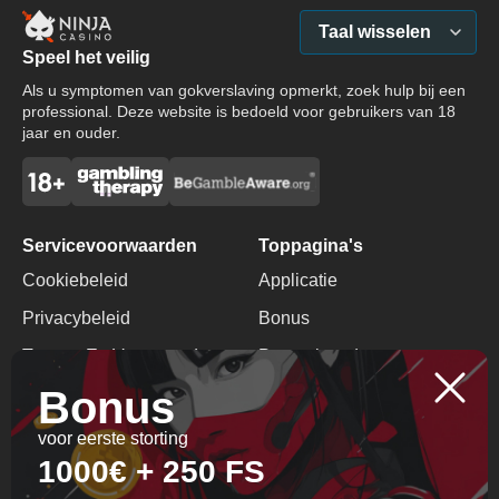
Taal wisselen
Speel het veilig
Als u symptomen van gokverslaving opmerkt, zoek hulp bij een
professional. Deze website is bedoeld voor gebruikers van 18
jaar en ouder.
Servicevoorwaarden
Toppagina's
Cookiebeleid
Applicatie
Privacybeleid
Bonus
Termen En Voorwaarden
Promotiecode
Bonus
Verantwoord Gokken
Geen Stortingsbonus
voor eerste storting
Contacten
1000€ + 250 FS
+357 29 700715