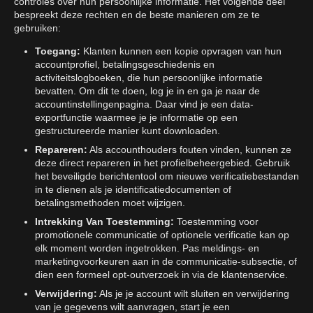
controles over hun persoonlijke informatie. Het volgende deel
bespreekt deze rechten en de beste manieren om ze te
gebruiken:
Toegang:
Klanten kunnen een kopie opvragen van hun
accountprofiel, betalingsgeschiedenis en
activiteitslogboeken, die hun persoonlijke informatie
bevatten. Om dit te doen, log je in en ga je naar de
accountinstellingenpagina. Daar vind je een data-
exportfunctie waarmee je je informatie op een
gestructureerde manier kunt downloaden.
Repareren:
Als accounthouders fouten vinden, kunnen ze
deze direct repareren in het profielbeheergebied. Gebruik
het beveiligde berichtentool om nieuwe verificatiebestanden
in te dienen als je identificatiedocumenten of
betalingsmethoden moet wijzigen.
Intrekking Van Toestemming:
Toestemming voor
promotionele communicatie of optionele verificatie kan op
elk moment worden ingetrokken. Pas meldings- en
marketingvoorkeuren aan in de communicatie-subsectie, of
dien een formeel opt-outverzoek in via de klantenservice.
Verwijdering:
Als je je account wilt sluiten en verwijdering
van je gegevens wilt aanvragen, start je een