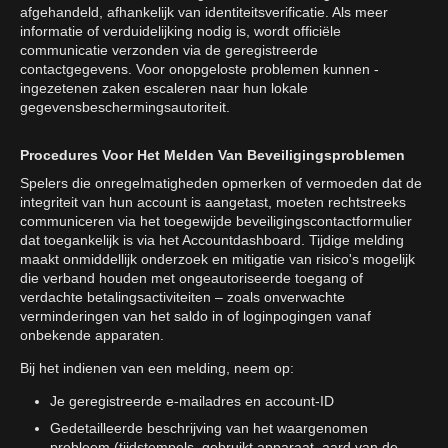
afgehandeld, afhankelijk van identiteitsverificatie. Als meer
informatie of verduidelijking nodig is, wordt officiële
communicatie verzonden via de geregistreerde
contactgegevens. Voor onopgeloste problemen kunnen -
ingezetenen zaken escaleren naar hun lokale
gegevensbeschermingsautoriteit.
Procedures Voor Het Melden Van Beveiligingsproblemen
Spelers die onregelmatigheden opmerken of vermoeden dat de
integriteit van hun account is aangetast, moeten rechtstreeks
communiceren via het toegewijde beveiligingscontactformulier
dat toegankelijk is via het Accountdashboard. Tijdige melding
maakt onmiddellijk onderzoek en mitigatie van risico's mogelijk
die verband houden met ongeautoriseerde toegang of
verdachte betalingsactiviteiten – zoals onverwachte
verminderingen van het saldo in of loginpogingen vanaf
onbekende apparaten.
Bij het indienen van een melding, neem op:
Je geregistreerde e-mailadres en account-ID
Gedetailleerde beschrijving van het waargenomen
probleem (tijdstempels, gebruikt apparaat, aard van de