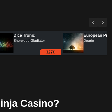
Dice Tronic
European Prog
Sherwood Gladiator
Dearie
327€
inja Casino?