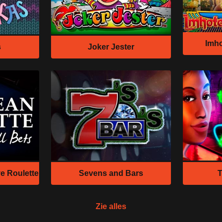
Imho
s
Joker Jester
e Roulette
Sevens and Bars
T
Zie alles