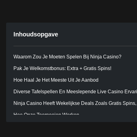
Inhoudsopgave
Waarom Zou Je Moeten Spelen Bij Ninja Casino?
Pak Je Welkomstbonus: Extra + Gratis Spins!
Hoe Haal Je Het Meeste Uit Je Aanbod
Diverse Tafelspellen En Meeslepende Live Casino Ervar
Ninja Casino Heeft Wekelijkse Deals Zoals Gratis Spins
Hoe Onze Toernooien Werken
Word Een Vip Bij Ninja Casino: Ontgrendel Exclusieve 