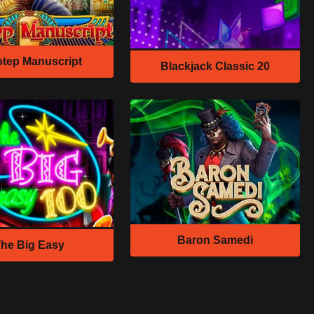
tep Manuscript
Blackjack Classic 20
Baron Samedi
he Big Easy