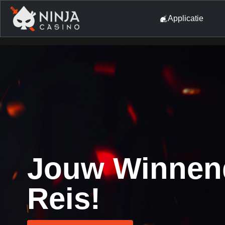
Applicatie
Jouw Winnen
Reis!