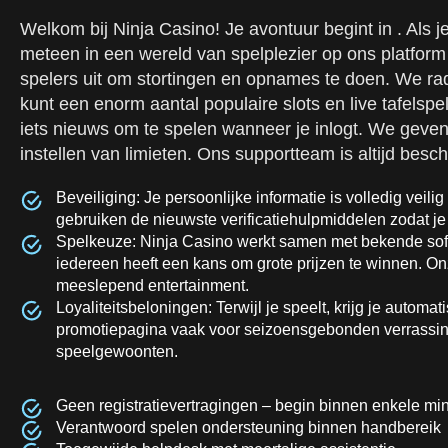
Welkom bij Ninja Casino! Je avontuur begint in . Als 
meteen in een wereld van spelplezier op ons platform 
spelers uit om stortingen en opnames te doen. We ra
kunt een enorm aantal populaire slots en live tafelspe
iets nieuws om te spelen wanneer je inlogt. We geve
instellen van limieten. Ons supportteam is altijd bes
Beveiliging: Je persoonlijke informatie is volledig veili
gebruiken de nieuwste verificatiehulpmiddelen zodat je
Spelkeuze: Ninja Casino werkt samen met bekende softwa
iedereen heeft een kans om grote prijzen te winnen. On
meeslepend entertainment.
Loyaliteitsbeloningen: Terwijl je speelt, krijg je autom
promotiepagina vaak voor seizoensgebonden verrassinge
speelgewoonten.
Geen registratievertragingen – begin binnen enkele mi
Verantwoord spelen ondersteuning binnen handbereik