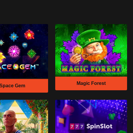
Magic Forest
Space Gem