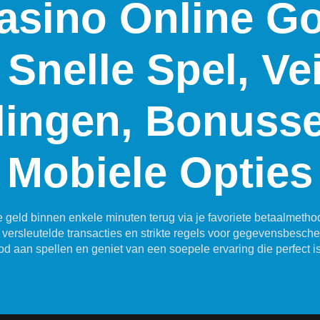
asino Online G
 Snelle Spel, Vei
lingen, Bonuss
Mobiele Opties
e geld binnen enkele minuten terug via je favoriete betaalmethod
 versleutelde transacties en strikte regels voor gegevensbesche
 aan spellen en geniet van een soepele ervaring die perfect is