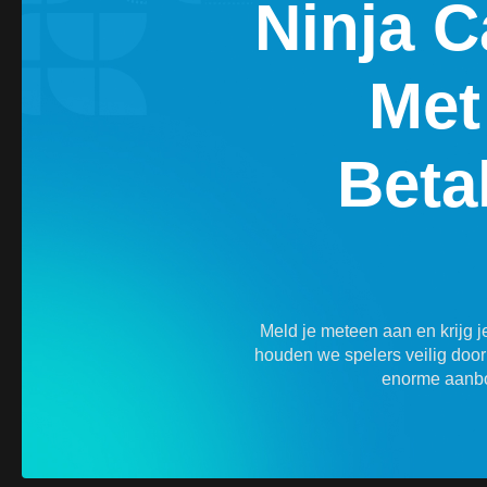
Ninja C
Met
Beta
Meld je meteen aan en krijg j
houden we spelers veilig door
enorme aanbod