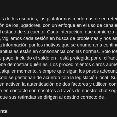
es de los usuarios, las plataformas modernas de entret
n de los jugadores, con un enfoque en el uso de canales
l estado de su cuenta. Cada interacción, que comienza c
tria, vigilamos cada sesión en busca de problemas y nos
la información por los motivos que se enumeran a continu
habituales están en consonancia con las normas. Solo l
e pago, incluido el saldo en , está protegida por el cifr
debe demostrar quién es. Los procedimientos claros aum
 cualquier momento, siempre que sigan los pasos adecua
 solo se gestionan de acuerdo con la legislación local. 
en activen la autenticación de dos factores y utilicen c
e en contacto con nosotros a través de nuestro chat seg
e sus retiradas se dirigen al destino correcto de .
enta