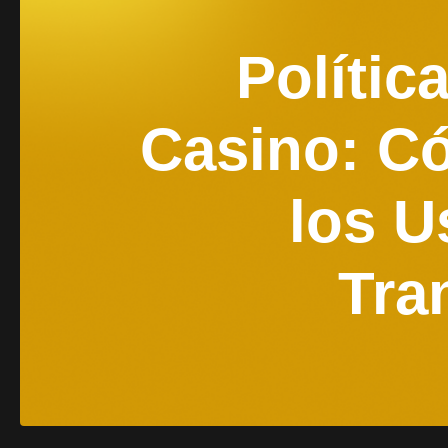
Polític
Casino: C
los U
Tra