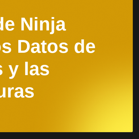
de Ninja
s Datos de
 y las
uras