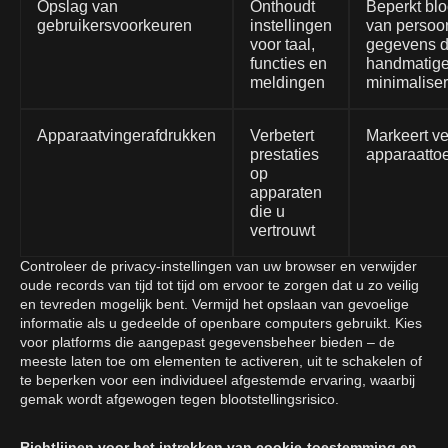
Opslag van
Onthoudt
Beperkt blo
gebruikersvoorkeuren
instellingen
van persoon
voor taal,
gegevens d
functies en
handmatige 
meldingen
minimalise
Apparaatvingerafdrukken
Verbetert
Markeert v
prestaties
apparaatto
op
apparaten
die u
vertrouwt
Controleer de privacy-instellingen van uw browser en verwijder
oude records van tijd tot tijd om ervoor te zorgen dat u zo veilig
en tevreden mogelijk bent. Vermijd het opslaan van gevoelige
informatie als u gedeelde of openbare computers gebruikt. Kies
voor platforms die aangepast gegevensbeheer bieden – de
meeste laten toe om elementen te activeren, uit te schakelen of
te beperken voor een individueel afgestemde ervaring, waarbij
gemak wordt afgewogen tegen blootstellingsrisico.
Richtlijnen voor het intrekken van cookie-toestemming en