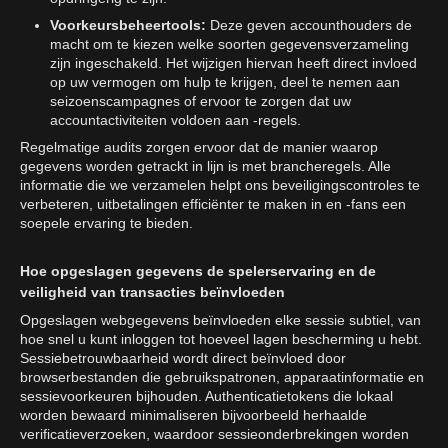
Voorkeursbeheertools:
Deze geven accounthouders de
macht om te kiezen welke soorten gegevensverzameling
zijn ingeschakeld. Het wijzigen hiervan heeft direct invloed
op uw vermogen om hulp te krijgen, deel te nemen aan
seizoenscampagnes of ervoor te zorgen dat uw
accountactiviteiten voldoen aan -regels.
Regelmatige audits zorgen ervoor dat de manier waarop
gegevens worden getrackt in lijn is met brancheregels. Alle
informatie die we verzamelen helpt ons beveiligingscontroles te
verbeteren, uitbetalingen efficiënter te maken in en -fans een
soepele ervaring te bieden.
Hoe opgeslagen gegevens de spelerservaring en de
veiligheid van transacties beïnvloeden
Opgeslagen webgegevens beïnvloeden elke sessie subtiel, van
hoe snel u kunt inloggen tot hoeveel lagen bescherming u hebt.
Sessiebetrouwbaarheid wordt direct beïnvloed door
browserbestanden die gebruikspatronen, apparaatinformatie en
sessievoorkeuren bijhouden. Authenticatietokens die lokaal
worden bewaard minimaliseren bijvoorbeeld herhaalde
verificatieverzoeken, waardoor sessieonderbrekingen worden