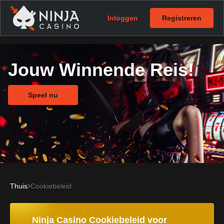
Inloggen
Registreren
Jouw Winnende Reis!
Speel nu
Thuis
Cookiebeleid
Ninja Casino Cookiebeleid voor