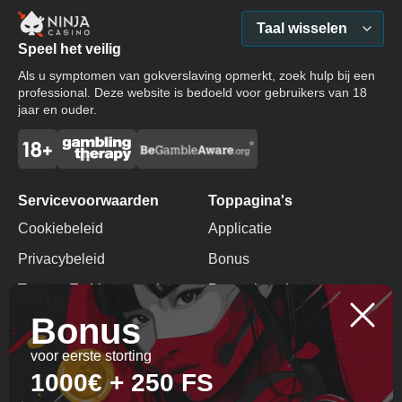
Taal wisselen
Speel het veilig
Als u symptomen van gokverslaving opmerkt, zoek hulp bij een
professional. Deze website is bedoeld voor gebruikers van 18
jaar en ouder.
Servicevoorwaarden
Toppagina's
Cookiebeleid
Applicatie
Privacybeleid
Bonus
Termen En Voorwaarden
Promotiecode
Bonus
Verantwoord Gokken
Geen Stortingsbonus
voor eerste storting
Contacten
1000€ + 250 FS
+357 29 700715