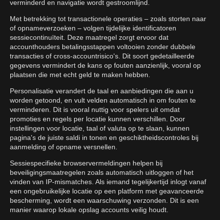
verminderd en navigatie wordt gestroomlijnd.
Met betrekking tot transactionele operaties – zoals storten naar
of opnameverzoeken – volgen tijdelijke identificatoren
sessiecontinuïteit. Deze maatregel zorgt ervoor dat
accounthouders betalingsstappen voltooien zonder dubbele
transacties of cross-accountrisico's. Dit soort gedetailleerde
gegevens vermindert de kans op fouten aanzienlijk, vooral op
plaatsen die met echt geld te maken hebben.
Personalisatie verandert de taal en aanbiedingen die aan u
worden getoond, en vult velden automatisch in om fouten te
verminderen. Dit is vooral nuttig voor spelers uit omdat
promoties en regels per locatie kunnen verschillen. Door
instellingen voor locatie, taal of valuta op te slaan, kunnen
pagina's de juiste saldi in tonen en geschiktheidscontroles bij
aanmelding of opname versnellen.
Sessiespecifieke browservermeldingen helpen bij
beveiligingsmaatregelen zoals automatisch uitloggen of het
vinden van IP-mismatches. Als iemand tegelijkertijd inlogt vanaf
een ongebruikelijke locatie op een platform met geavanceerde
bescherming, wordt een waarschuwing verzonden. Dit is een
manier waarop lokale opslag accounts veilig houdt.