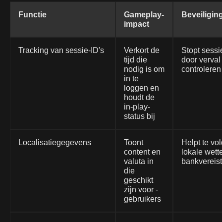
Functie
Gameplay-
Beveiligin
impact
Tracking van sessie-ID's
Verkort de
Stopt sess
tijd die
door verval
nodig is om
controleren
in te
loggen en
houdt de
in-play-
status bij
Localisatiegegevens
Toont
Helpt te vo
content en
lokale wette
valuta in
bankvereis
die
geschikt
zijn voor -
gebruikers