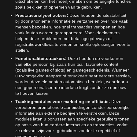
uitschakelen kan het moeilijk maken om belangrijke functies
zoals bekijken of opnemen van te gebruiken.
Prestatieanalysetrackers:
Deze houden de sitestabiliteit
bij door anonieme informatie te verzamelen over hoe vaak
mensen bezoeken, hoe snel transacties verlopen en hoe
vaak fouten worden gerapporteerd. Voor -deelnemers
helpen deze problemen met betalingsgateways of
registratieworkflows te vinden en snelle oplossingen voor te
stellen.
Functionaliteitstrackers:
Deze houden de voorkeuren
van elke persoon bij, zoals hun taal, favoriete content
(zoals live games of slots) en gamegeschiedenis. Wanneer
u uw omgeving aanpast of terugkeert naar eerdere sessies,
worden deze elementen automatisch hersteld, waardoor u
een gepersonaliseerde interface krijgt zonder ze opnieuw
te hoeven kiezen.
Trackingmodules voor marketing en affiliatie:
Deze
verbeteren promotionele aanbiedingen zonder persoonlijke
informatie aan externe bedrijven te verstrekken. Deze
modules laten u bonussen aan specifieke gebruikers tonen
op basis van hun eerdere interacties en transacties, zodat
ze relevant zijn voor -gebruikers zonder te repetitief of
opdringerig te zijn.