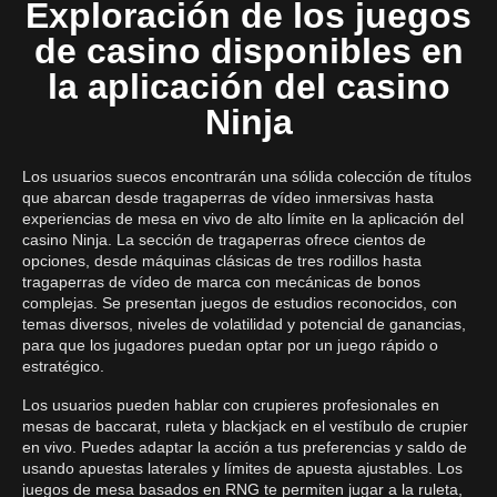
Exploración de los juegos
de casino disponibles en
la aplicación del casino
Ninja
Los usuarios suecos encontrarán una sólida colección de títulos
que abarcan desde tragaperras de vídeo inmersivas hasta
experiencias de mesa en vivo de alto límite en la aplicación del
casino Ninja. La sección de tragaperras ofrece cientos de
opciones, desde máquinas clásicas de tres rodillos hasta
tragaperras de vídeo de marca con mecánicas de bonos
complejas. Se presentan juegos de estudios reconocidos, con
temas diversos, niveles de volatilidad y potencial de ganancias,
para que los jugadores puedan optar por un juego rápido o
estratégico.
Los usuarios pueden hablar con crupieres profesionales en
mesas de baccarat, ruleta y blackjack en el vestíbulo de crupier
en vivo. Puedes adaptar la acción a tus preferencias y saldo de
usando apuestas laterales y límites de apuesta ajustables. Los
juegos de mesa basados en RNG te permiten jugar a la ruleta,