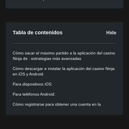
Tabla de contenidos
Hide
Cómo sacar el máximo partido a la aplicación del casino
Ninja de : estrategias más avanzadas
Cómo descargar e instalar la aplicación del casino Ninja
en iOS y Android
Para dispositivos iOS:
Para teléfonos Android:
Cómo registrarse para obtener una cuenta en la
aplicación del casino Ninja
Navegación por la aplicación: explicación de las
funciones de la interfaz de usuario