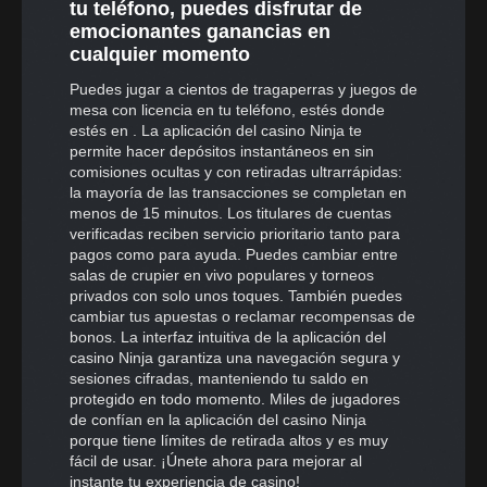
tu teléfono, puedes disfrutar de
emocionantes ganancias en
cualquier momento
Puedes jugar a cientos de tragaperras y juegos de
mesa con licencia en tu teléfono, estés donde
estés en . La aplicación del casino Ninja te
permite hacer depósitos instantáneos en sin
comisiones ocultas y con retiradas ultrarrápidas:
la mayoría de las transacciones se completan en
menos de 15 minutos. Los titulares de cuentas
verificadas reciben servicio prioritario tanto para
pagos como para ayuda. Puedes cambiar entre
salas de crupier en vivo populares y torneos
privados con solo unos toques. También puedes
cambiar tus apuestas o reclamar recompensas de
bonos. La interfaz intuitiva de la aplicación del
casino Ninja garantiza una navegación segura y
sesiones cifradas, manteniendo tu saldo en
protegido en todo momento. Miles de jugadores
de confían en la aplicación del casino Ninja
porque tiene límites de retirada altos y es muy
fácil de usar. ¡Únete ahora para mejorar al
instante tu experiencia de casino!