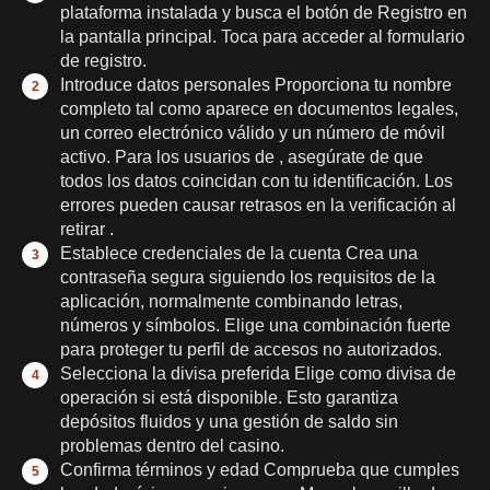
plataforma instalada y busca el botón de Registro en
la pantalla principal. Toca para acceder al formulario
de registro.
Introduce datos personales Proporciona tu nombre
completo tal como aparece en documentos legales,
un correo electrónico válido y un número de móvil
activo. Para los usuarios de , asegúrate de que
todos los datos coincidan con tu identificación. Los
errores pueden causar retrasos en la verificación al
retirar .
Establece credenciales de la cuenta Crea una
contraseña segura siguiendo los requisitos de la
aplicación, normalmente combinando letras,
números y símbolos. Elige una combinación fuerte
para proteger tu perfil de accesos no autorizados.
Selecciona la divisa preferida Elige como divisa de
operación si está disponible. Esto garantiza
depósitos fluidos y una gestión de saldo sin
problemas dentro del casino.
Confirma términos y edad Comprueba que cumples