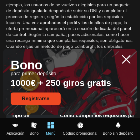
ejemplo, los usuarios de se vuelven elegibles para un paquete
de depósito igualado después de subir su DNI y completar el
proceso de registro, según lo establecido por los requisitos
locales. Una vez aprobados el perfil y los detalles de pago, la
oferta promocional aparecerá en la sección dedicada del panel
de control. Según la campaña, pasos adicionales, como hacer
una recarga mínima que cumpla los requisitos, son obligatorios.
Cuando elijas un método de pago Edinburgh, los umbrales
requeridos siempre se muestran. Estos umbrales pueden
cambiar, pero siempre son claros, como «deposita al menos 10
Bono
en ». Los bonos se aplican automáticamente si se cumplen los
términos en una sola transacción. Si los depósitos se hacen a lo
para primer depósito
largo de varios días, los términos pueden no cumplirse a menos
1000€ + 250 giros gratis
que se indiquen claramente. Puedes ver las recompensas
canjeadas, como rondas gratis o efectivo instantáneo, en la
pestaña de recompensas. Consulta la tabla siguiente para
Registrarse
obtener ayuda:
Tipo de
Cómo cumplir los requisitos para 
promoción
Aplicación
Bono
Menú
Código promocional
Bono sin depósito
Bono para
Regístrate y confirma tu cuenta a tr