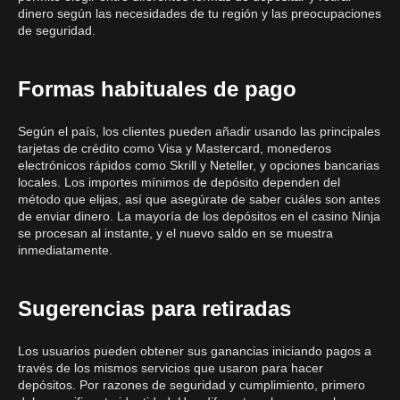
dinero según las necesidades de tu región y las preocupaciones
de seguridad.
Formas habituales de pago
Según el país, los clientes pueden añadir usando las principales
tarjetas de crédito como Visa y Mastercard, monederos
electrónicos rápidos como Skrill y Neteller, y opciones bancarias
locales. Los importes mínimos de depósito dependen del
método que elijas, así que asegúrate de saber cuáles son antes
de enviar dinero. La mayoría de los depósitos en el casino Ninja
se procesan al instante, y el nuevo saldo en se muestra
inmediatamente.
Sugerencias para retiradas
Los usuarios pueden obtener sus ganancias iniciando pagos a
través de los mismos servicios que usaron para hacer
depósitos. Por razones de seguridad y cumplimiento, primero