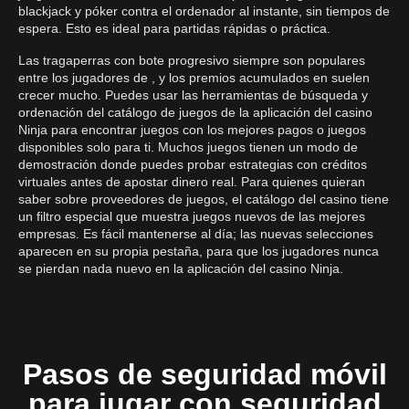
blackjack y póker contra el ordenador al instante, sin tiempos de
espera. Esto es ideal para partidas rápidas o práctica.
Las tragaperras con bote progresivo siempre son populares
entre los jugadores de , y los premios acumulados en suelen
crecer mucho. Puedes usar las herramientas de búsqueda y
ordenación del catálogo de juegos de la aplicación del casino
Ninja para encontrar juegos con los mejores pagos o juegos
disponibles solo para ti. Muchos juegos tienen un modo de
demostración donde puedes probar estrategias con créditos
virtuales antes de apostar dinero real. Para quienes quieran
saber sobre proveedores de juegos, el catálogo del casino tiene
un filtro especial que muestra juegos nuevos de las mejores
empresas. Es fácil mantenerse al día; las nuevas selecciones
aparecen en su propia pestaña, para que los jugadores nunca
se pierdan nada nuevo en la aplicación del casino Ninja.
Pasos de seguridad móvil
para jugar con seguridad