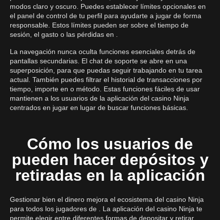
modos claro y oscuro. Puedes establecer límites opcionales en
el panel de control de tu perfil para ayudarte a jugar de forma
responsable. Estos límites pueden ser sobre el tiempo de
sesión, el gasto o las pérdidas en .
La navegación nunca oculta funciones esenciales detrás de
pantallas secundarias. El chat de soporte se abre en una
superposición, para que puedas seguir trabajando en tu tarea
actual. También puedes filtrar el historial de transacciones por
tiempo, importe en o método. Estas funciones fáciles de usar
mantienen a los usuarios de la aplicación del casino Ninja
centrados en jugar en lugar de buscar funciones básicas.
Cómo los usuarios de
pueden hacer depósitos y
retiradas en la aplicación
Gestionar bien el dinero mejora el ecosistema del casino Ninja
para todos los jugadores de . La aplicación del casino Ninja te
permite elegir entre diferentes formas de depositar y retirar