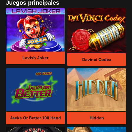
Juegos principales
Cómo los usuarios de pueden hacer depósitos y
retiradas en la aplicación
Formas habituales de pago
Sugerencias para retiradas
Exploración de los juegos de casino disponibles en la
aplicación del casino Ninja
Lavish Joker
Pasos de seguridad móvil para jugar con seguridad
Davinci Codex
Configuración de controles parentales y límites de juego
responsable
Controles avanzados para padres
Establecimiento de normas para el juego responsable
Cómo canjear bonos de bienvenida y promociones en
la plataforma móvil de la marca
Jacks Or Better 100 Hand
Hidden
Solución de problemas habituales con la aplicación del
casino Ninja