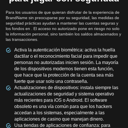
Para los usuarios de que quieran disfrutar de la experiencia de
BrandName sin preocuparse por su seguridad, las medidas de
seguridad prácticas ayudan a mantener las cuentas seguras y
los fondos en . El acceso no autorizado pone en riesgo no solo
la información personal, sino también los saldos almacenados y
las transacciones.
Activa la autenticación biométrica: activa la huella
dactilar o el reconocimiento facial para impedir que
personas no autorizadas inicien sesión. La mayoría
de los dispositivos modernos tienen esta función,
que hace que la protección de la cuenta sea más
fuerte que usar solo una contraseña.
Actualizaciones de dispositivos: instala siempre las
actualizaciones de seguridad y sistema operativo
más recientes para iOS o Android. El software
obsoleto es una vía común para que los hackers
accedan a los sistemas, especialmente a las
aplicaciones de casino que manejan dinero.
Usa tiendas de aplicaciones de confianza: para