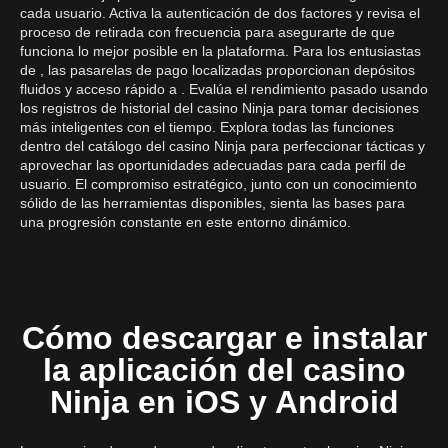
cada usuario. Activa la autenticación de dos factores y revisa el
proceso de retirada con frecuencia para asegurarte de que
funciona lo mejor posible en la plataforma. Para los entusiastas
de , las pasarelas de pago localizadas proporcionan depósitos
fluidos y acceso rápido a . Evalúa el rendimiento pasado usando
los registros de historial del casino Ninja para tomar decisiones
más inteligentes con el tiempo. Explora todas las funciones
dentro del catálogo del casino Ninja para perfeccionar tácticas y
aprovechar las oportunidades adecuadas para cada perfil de
usuario. El compromiso estratégico, junto con un conocimiento
sólido de las herramientas disponibles, sienta las bases para
una progresión constante en este entorno dinámico.
Cómo descargar e instalar
la aplicación del casino
Ninja en iOS y Android