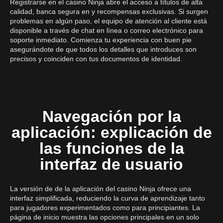
Registrarse en el casino Ninja abre el acceso a títulos de alta
calidad, banca segura en y recompensas exclusivas. Si surgen
problemas en algún paso, el equipo de atención al cliente está
disponible a través de chat en línea o correo electrónico para
soporte inmediato. Comienza tu experiencia con buen pie
asegurándote de que todos los detalles que introduces son
precisos y coinciden con tus documentos de identidad.
Navegación por la
aplicación: explicación de
las funciones de la
interfaz de usuario
La versión de de la aplicación del casino Ninja ofrece una
interfaz simplificada, reduciendo la curva de aprendizaje tanto
para jugadores experimentados como para principiantes. La
página de inicio muestra las opciones principales en un solo