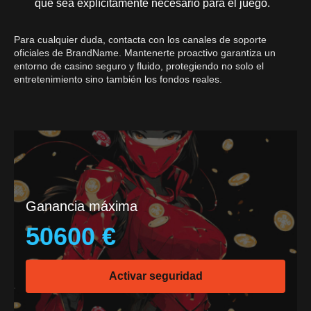
que sea explícitamente necesario para el juego.
Para cualquier duda, contacta con los canales de soporte
oficiales de BrandName. Mantenerte proactivo garantiza un
entorno de casino seguro y fluido, protegiendo no solo el
entretenimiento sino también los fondos reales.
Ganancia máxima
50600 €
Activar seguridad