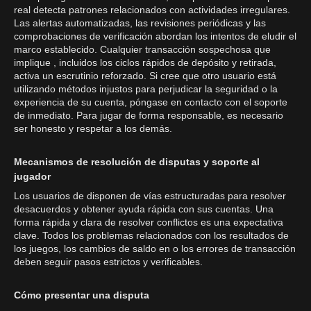
real detecta patrones relacionados con actividades irregulares.
Las alertas automatizadas, las revisiones periódicas y las
comprobaciones de verificación abordan los intentos de eludir el
marco establecido. Cualquier transacción sospechosa que
implique , incluidos los ciclos rápidos de depósito y retirada,
activa un escrutinio reforzado. Si cree que otro usuario está
utilizando métodos injustos para perjudicar la seguridad o la
experiencia de su cuenta, póngase en contacto con el soporte
de inmediato. Para jugar de forma responsable, es necesario
ser honesto y respetar a los demás.
Mecanismos de resolución de disputas y soporte al
jugador
Los usuarios de disponen de vías estructuradas para resolver
desacuerdos y obtener ayuda rápida con sus cuentas. Una
forma rápida y clara de resolver conflictos es una expectativa
clave. Todos los problemas relacionados con los resultados de
los juegos, los cambios de saldo en o los errores de transacción
deben seguir pasos estrictos y verificables.
Cómo presentar una disputa