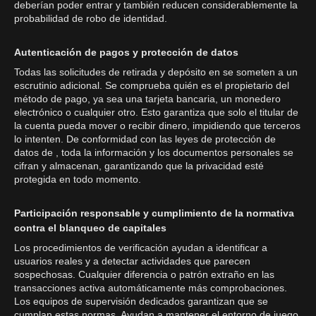
deberían poder entrar y también reducen considerablemente la
probabilidad de robo de identidad.
Autenticación de pagos y protección de datos
Todas las solicitudes de retirada y depósito en se someten a un
escrutinio adicional. Se comprueba quién es el propietario del
método de pago, ya sea una tarjeta bancaria, un monedero
electrónico o cualquier otro. Esto garantiza que solo el titular de
la cuenta pueda mover o recibir dinero, impidiendo que terceros
lo intenten. De conformidad con las leyes de protección de
datos de , toda la información y los documentos personales se
cifran y almacenan, garantizando que la privacidad esté
protegida en todo momento.
Participación responsable y cumplimiento de la normativa
contra el blanqueo de capitales
Los procedimientos de verificación ayudan a identificar a
usuarios reales y a detectar actividades que parecen
sospechosas. Cualquier diferencia o patrón extraño en las
transacciones activa automáticamente más comprobaciones.
Los equipos de supervisión dedicados garantizan que se
cumplan estas normas. Ayudan a mantener el entorno de juego