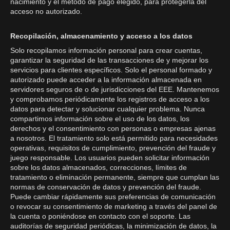
nacimiento y el método de pago elegido, para protegerla del
acceso no autorizado.
Recopilación, almacenamiento y acceso a los datos
Solo recopilamos información personal para crear cuentas,
garantizar la seguridad de las transacciones de y mejorar los
servicios para clientes específicos. Solo el personal formado y
autorizado puede acceder a la información almacenada en
servidores seguros de o de jurisdicciones del EEE. Mantenemos
y comprobamos periódicamente los registros de acceso a los
datos para detectar y solucionar cualquier problema. Nunca
compartimos información sobre el uso de los datos, los
derechos y el consentimiento con personas o empresas ajenas
a nosotros. El tratamiento solo está permitido para necesidades
operativas, requisitos de cumplimiento, prevención del fraude y
juego responsable. Los usuarios pueden solicitar información
sobre los datos almacenados, correcciones, límites de
tratamiento o eliminación permanente, siempre que cumplan las
normas de conservación de datos y prevención del fraude.
Puede cambiar rápidamente sus preferencias de comunicación
o revocar su consentimiento de marketing a través del panel de
la cuenta o poniéndose en contacto con el soporte. Las
auditorías de seguridad periódicas, la minimización de datos, la