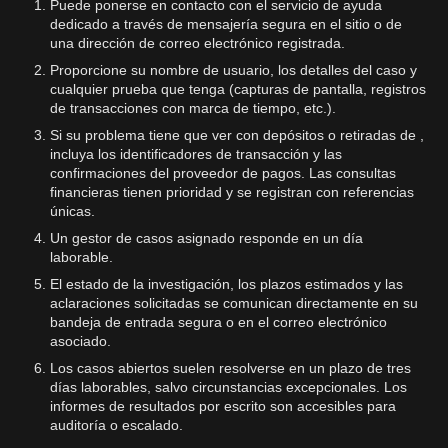
Puede ponerse en contacto con el servicio de ayuda
dedicado a través de mensajería segura en el sitio o de
una dirección de correo electrónico registrada.
Proporcione su nombre de usuario, los detalles del caso y
cualquier prueba que tenga (capturas de pantalla, registros
de transacciones con marca de tiempo, etc.).
Si su problema tiene que ver con depósitos o retiradas de ,
incluya los identificadores de transacción y las
confirmaciones del proveedor de pagos. Las consultas
financieras tienen prioridad y se registran con referencias
únicas.
Un gestor de casos asignado responde en un día
laborable.
El estado de la investigación, los plazos estimados y las
aclaraciones solicitadas se comunican directamente en su
bandeja de entrada segura o en el correo electrónico
asociado.
Los casos abiertos suelen resolverse en un plazo de tres
días laborables, salvo circunstancias excepcionales. Los
informes de resultados por escrito son accesibles para
auditoría o escalado.