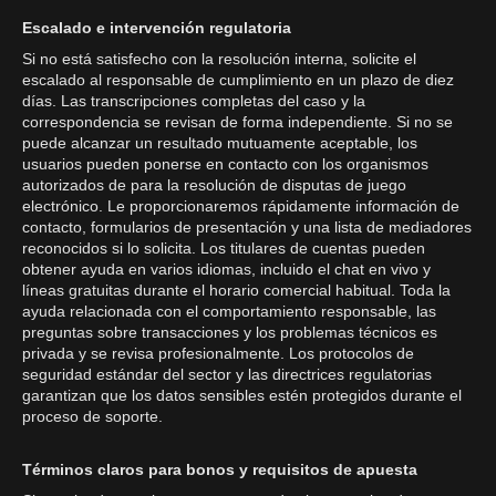
Escalado e intervención regulatoria
Si no está satisfecho con la resolución interna, solicite el
escalado al responsable de cumplimiento en un plazo de diez
días. Las transcripciones completas del caso y la
correspondencia se revisan de forma independiente. Si no se
puede alcanzar un resultado mutuamente aceptable, los
usuarios pueden ponerse en contacto con los organismos
autorizados de para la resolución de disputas de juego
electrónico. Le proporcionaremos rápidamente información de
contacto, formularios de presentación y una lista de mediadores
reconocidos si lo solicita. Los titulares de cuentas pueden
obtener ayuda en varios idiomas, incluido el chat en vivo y
líneas gratuitas durante el horario comercial habitual. Toda la
ayuda relacionada con el comportamiento responsable, las
preguntas sobre transacciones y los problemas técnicos es
privada y se revisa profesionalmente. Los protocolos de
seguridad estándar del sector y las directrices regulatorias
garantizan que los datos sensibles estén protegidos durante el
proceso de soporte.
Términos claros para bonos y requisitos de apuesta