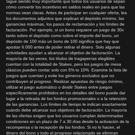
Sigue siendo muy importante que todos los usuarios de sepan
cómo convertir los incentivos en saldos reales en para que las
normas sean claras. Antes de participar en cualquier oferta, lea
los documentos adjuntos que explican el depósito mínimo, las
ganancias máximas, los pasos de reclamación y los límites de
facturación. Por ejemplo, si un bono requiere un juego de 30x
tanto sobre el depósito como sobre el importe del bono, un
depósito de 100 más un bono de 100 significa que hay que
apostar 6.000 antes de poder retirar el dinero. Solo algunas
actividades ayudan a alcanzar el objetivo de facturación. La
mayoría de las veces, los títulos de tragaperras elegibles
cuentan con la totalidad de Stakes, pero los juegos de mesa
clásicos pueden contar solo con 5% to 10%. Examine la lista de
juegos que cuentan y evite los géneros excluidos que no
contribuyen al progreso. Realizar apuestas de riesgo mínimo,
utilizar el juego automático o dividir Stakes entre juegos
específicamente prohibidos en los detalles del bono puede dar
lugar a la retirada de los fondos promocionales o a la retención
de las ganancias. Los límites de tiempo le indican exactamente
cuándo debe alcanzar sus objetivos de facturación. La mayoría
de las ofertas exigen que los usuarios cumplan determinadas
condiciones en un plazo de 7 a 30 días desde la activación de la
recompensa o la recepción de los fondos. Si no lo hacen, el
dinero del bono y todo el progreso relacionado se eliminan