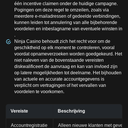
één incentive claimen onder de huidige campagne.
Pogingen om deze regel te omzeilen, zoals via
meerdere e-mailadressen of gedeelde verbindingen,
kunnen leiden tot annulering van alle bijbehorende
voordelen en inbeslagname van eventuele winsten in
.
Ninja Casino behoudt zich het recht voor om de
geschiktheid op elk moment te controleren, vooral
voordat opnameverzoeken worden goedgekeurd. Het
niet naleven van de bovenstaande vereisten
diskwalificeert de aanvraag en kan van invloed zijn
op latere mogelijkheden tot deelname. Het bijhouden
van actuele en accurate accountgegevens is
verplicht om vertragingen of het vervallen van
voordelen te voorkomen.
Vereiste
Beschrijving
Accountregistratie
Alleen nieuwe klanten met geverif