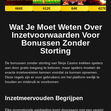
466€
412€
64€
427€
Wat Je Moet Weten Over
Inzetvoorwaarden Voor
Bonussen Zonder
Storting
De bonussen zonder storting van Ninja Casino trekken spelers
aan door gratis toegang te beloven, maar spelers moeten de
exacte inzetvereisten kennen voordat ze kunnen opnemen.
Deze regels zijn er voor gebruikers om het platform eerlijk te
houden en misbruik te voorkomen.
Inzetmeervouden Begrijpen
Elke promotionele aanbieding komt doorgaans met een vereist