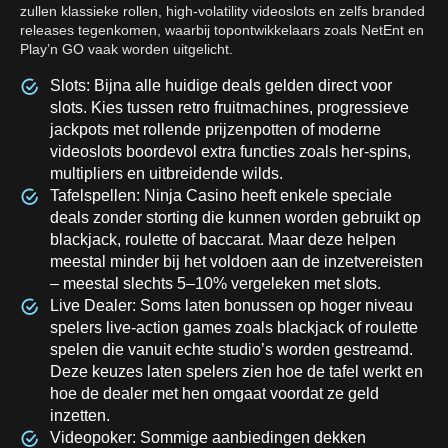
zullen klassieke rollen, high-volatility videoslots en zelfs branded
releases tegenkomen, waarbij topontwikkelaars zoals NetEnt en
Play’n GO vaak worden uitgelicht.
Slots: Bijna alle huidige deals gelden direct voor
slots. Kies tussen retro fruitmachines, progressieve
jackpots met rollende prijzenpotten of moderne
videoslots boordevol extra functies zoals her-spins,
multipliers en uitbreidende wilds.
Tafelspellen: Ninja Casino heeft enkele speciale
deals zonder storting die kunnen worden gebruikt op
blackjack, roulette of baccarat. Maar deze helpen
meestal minder bij het voldoen aan de inzetvereisten
– meestal slechts 5–10% vergeleken met slots.
Live Dealer: Soms laten bonussen op hoger niveau
spelers live-action games zoals blackjack of roulette
spelen die vanuit echte studio’s worden gestreamd.
Deze keuzes laten spelers zien hoe de tafel werkt en
hoe de dealer met hen omgaat voordat ze geld
inzetten.
Videopoker: Sommige aanbiedingen dekken