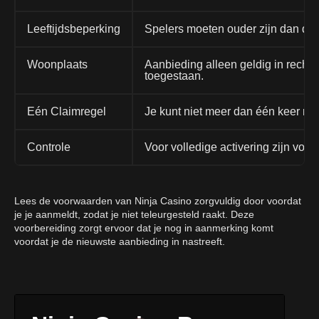
Leeftijdsbeperking
Spelers moeten ouder zijn dan de we
Woonplaats
Aanbieding alleen geldig in recht
toegestaan.
Eén Claimregel
Je kunt niet meer dan één keer me
Controle
Voor volledige activering zijn volle
Lees de voorwaarden van Ninja Casino zorgvuldig door voordat
je je aanmeldt, zodat je niet teleurgesteld raakt. Deze
voorbereiding zorgt ervoor dat je nog in aanmerking komt
voordat je de nieuwste aanbieding in nastreeft.