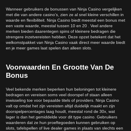
Wanneer gebruikers de bonussen van Ninja Casino vergelijken
met die van andere casino’s, zien ze al snel kleine verschillen in
waarde en flexibiliteit. Ninja Casino biedt meestal een bonus met
een vaste waarde, meestal tussen 10 en 20 . Veel andere
merken bieden daarentegen spins of kleinere bedragen die
strengere inzetvereisten hebben. Deze opzet betekent dat het
welkomstpakket van Ninja Casino vaak direct meer waarde biedt
en je meer games laat spelen dan alleen slots.
Voorwaarden En Grootte Van De
Bonus
Veel bekende merken beperken hun beloningen tot kleinere
bedragen en vereisen soms veel doorspel of staan alleen
inwisseling toe voor bepaalde titels of providers. Ninja Casino
valt op omdat het zijn vereisten altijd duidelijk maakt en zijn
doorspelpercentages laag houdt, meestal rond de 30x, wat
lager is dan het gemiddelde voor dit type casino. Gebruikers
waarderen dat ze hun proeftegoeden kunnen gebruiken op
slots, tafelspellen of live dealer games in plaats van slechts een