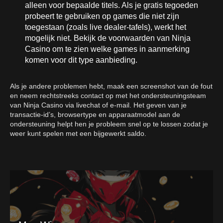
alleen voor bepaalde titels. Als je gratis tegoeden
probeert te gebruiken op games die niet zijn
toegestaan (zoals live dealer-tafels), werkt het
mogelijk niet. Bekijk de voorwaarden van Ninja
Casino om te zien welke games in aanmerking
komen voor dit type aanbieding.
Als je andere problemen hebt, maak een screenshot van de fout
en neem rechtstreeks contact op met het ondersteuningsteam
van Ninja Casino via livechat of e-mail. Het geven van je
transactie-id’s, browsertype en apparaatmodel aan de
ondersteuning helpt hen je probleem snel op te lossen zodat je
weer kunt spelen met een bijgewerkt saldo.