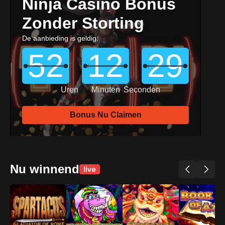
Ninja Casino Bonus
Zonder Storting
De aanbieding is geldig:
52
12
28
Uren
Minuten
Seconden
Bonus Nu Claimen
Nu winnend