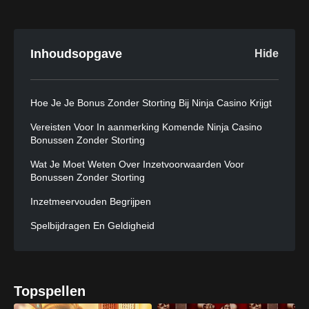
Inhoudsopgave
Hide
Hoe Je Je Bonus Zonder Storting Bij Ninja Casino Krijgt
Vereisten Voor In aanmerking Komende Ninja Casino
Bonussen Zonder Storting
Wat Je Moet Weten Over Inzetvoorwaarden Voor
Bonussen Zonder Storting
Inzetmeervouden Begrijpen
Spelbijdragen En Geldigheid
Soorten Casinogames Beschikbaar Met Bonus Zonder
Storting
Opnameproces Voor Winsten Uit Bonussen Zonder
Topspellen
Storting