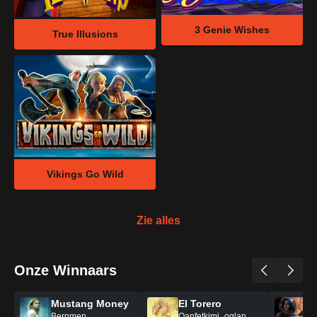
3 Genie Wishes
True Illusions
Vikings Go Wild
Zie alles
Onze Winnaars
Mustang Money
El Torero
Vi
Bernmen
Qanfetkimi_oglan
Fi