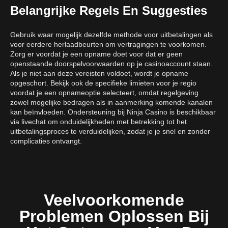
Belangrijke Regels En Suggesties
Gebruik waar mogelijk dezelfde methode voor uitbetalingen als
voor eerdere herlaadbeurten om vertragingen te voorkomen.
Zorg er voordat je een opname doet voor dat er geen
openstaande doorspelvoorwaarden op je casinoaccount staan.
Als je niet aan deze vereisten voldoet, wordt je opname
opgeschort. Bekijk ook de specifieke limieten voor je regio
voordat je een opnameoptie selecteert, omdat regelgeving
zowel mogelijke bedragen als in aanmerking komende kanalen
kan beïnvloeden. Ondersteuning bij Ninja Casino is beschikbaar
via livechat om onduidelijkheden met betrekking tot het
uitbetalingsproces te verduidelijken, zodat je je snel en zonder
complicaties ontvangt.
Veelvoorkomende
Problemen Oplossen Bij