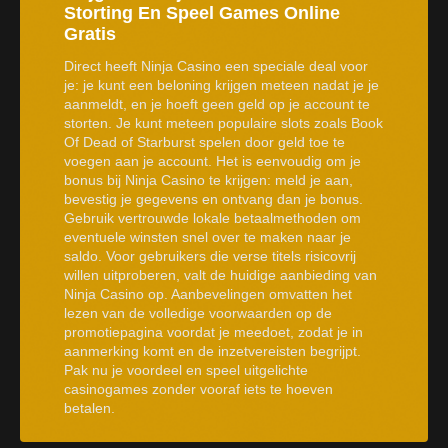
Storting En Speel Games Online
Gratis
Direct heeft Ninja Casino een speciale deal voor
je: je kunt een beloning krijgen meteen nadat je je
aanmeldt, en je hoeft geen geld op je account te
storten. Je kunt meteen populaire slots zoals Book
Of Dead of Starburst spelen door geld toe te
voegen aan je account. Het is eenvoudig om je
bonus bij Ninja Casino te krijgen: meld je aan,
bevestig je gegevens en ontvang dan je bonus.
Gebruik vertrouwde lokale betaalmethoden om
eventuele winsten snel over te maken naar je
saldo. Voor gebruikers die verse titels risicovrij
willen uitproberen, valt de huidige aanbieding van
Ninja Casino op. Aanbevelingen omvatten het
lezen van de volledige voorwaarden op de
promotiepagina voordat je meedoet, zodat je in
aanmerking komt en de inzetvereisten begrijpt.
Pak nu je voordeel en speel uitgelichte
casinogames zonder vooraf iets te hoeven
betalen.