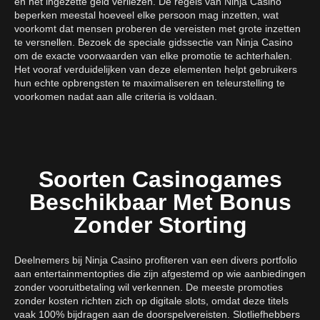
en het ingezette geld verliezen. De regels van Ninja Casino
beperken meestal hoeveel elke persoon mag inzetten, wat
voorkomt dat mensen proberen de vereisten met grote inzetten
te versnellen. Bezoek de speciale gidssectie van Ninja Casino
om de exacte voorwaarden van elke promotie te achterhalen.
Het vooraf verduidelijken van deze elementen helpt gebruikers
hun echte opbrengsten te maximaliseren en teleurstelling te
voorkomen nadat aan alle criteria is voldaan.
Soorten Casinogames
Beschikbaar Met Bonus
Zonder Storting
Deelnemers bij Ninja Casino profiteren van een divers portfolio
aan entertainmentopties die zijn afgestemd op wie aanbiedingen
zonder vooruitbetaling wil verkennen. De meeste promoties
zonder kosten richten zich op digitale slots, omdat deze titels
vaak 100% bijdragen aan de doorspelvereisten. Slotliefhebbers