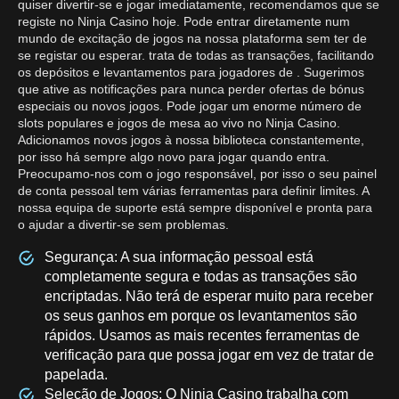
quiser divertir-se e jogar imediatamente, recomendamos que se
registe no Ninja Casino hoje. Pode entrar diretamente num
mundo de excitação de jogos na nossa plataforma sem ter de
se registar ou esperar. trata de todas as transações, facilitando
os depósitos e levantamentos para jogadores de . Sugerimos
que ative as notificações para nunca perder ofertas de bónus
especiais ou novos jogos. Pode jogar um enorme número de
slots populares e jogos de mesa ao vivo no Ninja Casino.
Adicionamos novos jogos à nossa biblioteca constantemente,
por isso há sempre algo novo para jogar quando entra.
Preocupamo-nos com o jogo responsável, por isso o seu painel
de conta pessoal tem várias ferramentas para definir limites. A
nossa equipa de suporte está sempre disponível e pronta para
o ajudar a divertir-se sem problemas.
Segurança: A sua informação pessoal está
completamente segura e todas as transações são
encriptadas. Não terá de esperar muito para receber
os seus ganhos em porque os levantamentos são
rápidos. Usamos as mais recentes ferramentas de
verificação para que possa jogar em vez de tratar de
papelada.
Seleção de Jogos: O Ninja Casino trabalha com