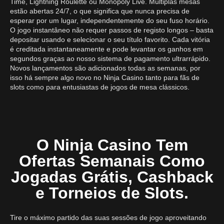
Time, Lightning Roulette ou Monopoly Live. Múltiplas mesas
estão abertas 24/7, o que significa que nunca precisa de
esperar por um lugar, independentemente do seu fuso horário.
O jogo instantâneo não requer passos de registo longos – basta
depositar usando e selecionar o seu título favorito. Cada vitória
é creditada instantaneamente e pode levantar os ganhos em
segundos graças ao nosso sistema de pagamento ultrarrápido.
Novos lançamentos são adicionados todas as semanas, por
isso há sempre algo novo no Ninja Casino tanto para fãs de
slots como para entusiastas de jogos de mesa clássicos.
O Ninja Casino Tem
Ofertas Semanais Como
Jogadas Grátis, Cashback
e Torneios de Slots.
Tire o máximo partido das suas sessões de jogo aproveitando