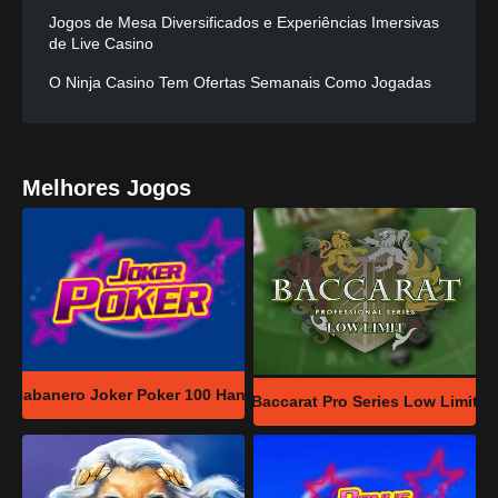
Jogos de Mesa Diversificados e Experiências Imersivas
de Live Casino
O Ninja Casino Tem Ofertas Semanais Como Jogadas
Grátis, Cashback e Torneios de Slots.
Como Funcionam os Nossos Torneios
Torne-se VIP no Ninja Casino: Desbloqueie
Melhores Jogos
Recompensas Exclusivas
Benefícios VIP e Sistema de Recompensas
Jogue com Confiança no Ninja Casino: Seguro e Legal
em
No Centro de Tudo: Segurança e Confiança
O Ninja Casino Mobile Permite-lhe Jogar em Qualquer
Habanero Joker Poker 100 Hand
Lugar.
Baccarat Pro Series Low Limit
Todos os Seus Favoritos, Otimizados para Dispositivos
Móveis