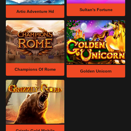
Sultan's Fortune
Artic Adventure Hd
Champions Of Rome
Golden Unicorn
Grizzly Gold Mobile