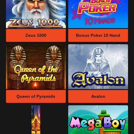
Junte-se ao Ninja Casino para Eventos Especiais:
Ganhe Muito com as Festividades de !
Como Tirar o Máximo Partido da Sua Experiência
Junte-se aos Vencedores do Ninja Casino: Pessoas em
Estão a Ganhar Dinheiro!
Zeus 1000
Bonus Poker 10 Hand
Como Tirar o Máximo Partido dos Seus Ganhos no
Ninja Casino
Como Receber o Seu Dinheiro de Volta de Pin Up
Passos para Levantar Dinheiro em Pin Up
Dicas Importantes para Levantamentos Rápidos:
Queen of Pyramids
Avalon