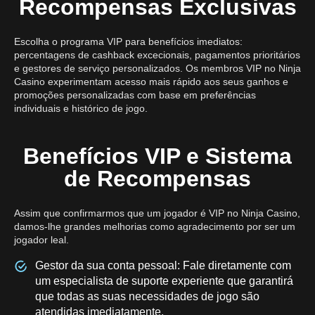
Recompensas Exclusivas
Escolha o programa VIP para benefícios imediatos:
percentagens de cashback excecionais, pagamentos prioritários
e gestores de serviço personalizados. Os membros VIP no Ninja
Casino experimentam acesso mais rápido aos seus ganhos e
promoções personalizadas com base em preferências
individuais e histórico de jogo.
Benefícios VIP e Sistema
de Recompensas
Assim que confirmarmos que um jogador é VIP no Ninja Casino,
damos-lhe grandes melhorias como agradecimento por ser um
jogador leal.
Gestor da sua conta pessoal: Fale diretamente com
um especialista de suporte experiente que garantirá
que todas as suas necessidades de jogo são
atendidas imediatamente.