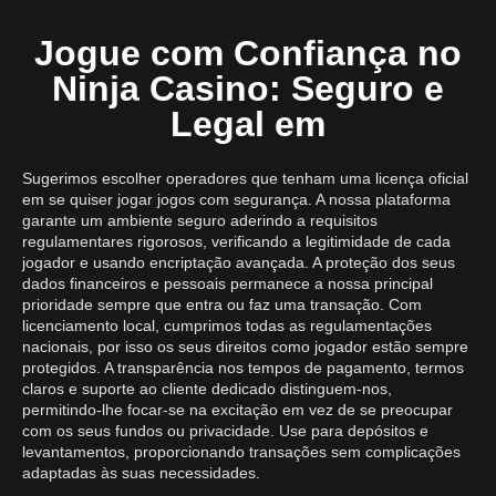
Jogue com Confiança no
Ninja Casino: Seguro e
Legal em
Sugerimos escolher operadores que tenham uma licença oficial
em se quiser jogar jogos com segurança. A nossa plataforma
garante um ambiente seguro aderindo a requisitos
regulamentares rigorosos, verificando a legitimidade de cada
jogador e usando encriptação avançada. A proteção dos seus
dados financeiros e pessoais permanece a nossa principal
prioridade sempre que entra ou faz uma transação. Com
licenciamento local, cumprimos todas as regulamentações
nacionais, por isso os seus direitos como jogador estão sempre
protegidos. A transparência nos tempos de pagamento, termos
claros e suporte ao cliente dedicado distinguem-nos,
permitindo-lhe focar-se na excitação em vez de se preocupar
com os seus fundos ou privacidade. Use para depósitos e
levantamentos, proporcionando transações sem complicações
adaptadas às suas necessidades.