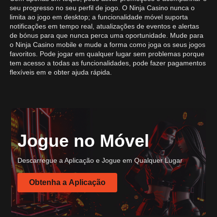
seu progresso no seu perfil de jogo. O Ninja Casino nunca o
limita ao jogo em desktop; a funcionalidade móvel suporta
notificações em tempo real, atualizações de eventos e alertas
de bónus para que nunca perca uma oportunidade. Mude para
o Ninja Casino mobile e mude a forma como joga os seus jogos
favoritos. Pode jogar em qualquer lugar sem problemas porque
tem acesso a todas as funcionalidades, pode fazer pagamentos
flexíveis em e obter ajuda rápida.
Jogue no Móvel
Descarregue a Aplicação e Jogue em Qualquer Lugar
Obtenha a Aplicação