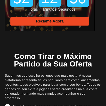
Horas
Minutos
Segundos
Reclame Agora
Como Tirar o Máximo
Partido da Sua Oferta
Sugerimos que escolha os jogos que mais gosta. A nossa
plataforma apresenta títulos populares bem como lançamentos
recentes, todos elegíveis para jogar com o seu bónus. Todos os
ganhos do seu extra e jogadas serão creditados na sua conta
de jogador, tornando mais simples acompanhar o seu
progresso.