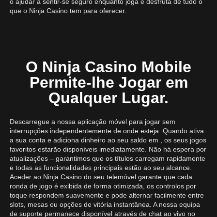
o ajudar a sentir-se seguro enquanto joga e desfruta de tudo o
que o Ninja Casino tem para oferecer.
O Ninja Casino Mobile
Permite-lhe Jogar em
Qualquer Lugar.
Descarregue a nossa aplicação móvel para jogar sem
interrupções independentemente de onde esteja. Quando ativa
a sua conta e adiciona dinheiro ao seu saldo em , os seus jogos
favoritos estarão disponíveis imediatamente. Não há espera por
atualizações – garantimos que os títulos carregam rapidamente
e todas as funcionalidades principais estão ao seu alcance.
Aceder ao Ninja Casino do seu telemóvel garante que cada
ronda de jogo é exibida de forma otimizada, os controlos por
toque respondem suavemente e pode alternar facilmente entre
slots, mesas ou opções de vitória instantânea. A nossa equipa
de suporte permanece disponível através de chat ao vivo no