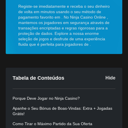
Registe-se imediatamente e receba o seu dinheiro
de volta em minutos usando o seu método de
pagamento favorito em . No Ninja Casino Online ,
mantemos os jogadores em segurança através de
transações encriptadas e regras rigorosas para a
proteção de dados. Explore a nossa enorme
seleção de jogos e desfrute de uma experiência
fluida que é perfeita para jogadores de .
Tabela de Conteúdos
Hide
Porque Deve Jogar no Ninja Casino?
Apanhe o Seu Bónus de Boas-Vindas: Extra + Jogadas
Grátis!
Como Tirar o Máximo Partido da Sua Oferta