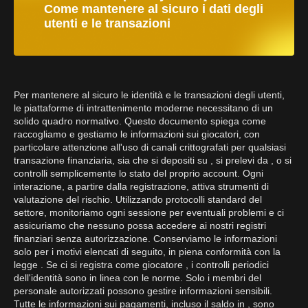
Come mantenere al sicuro i dati degli
utenti e le transazioni
Per mantenere al sicuro le identità e le transazioni degli utenti,
le piattaforme di intrattenimento moderne necessitano di un
solido quadro normativo. Questo documento spiega come
raccogliamo e gestiamo le informazioni sui giocatori, con
particolare attenzione all'uso di canali crittografati per qualsiasi
transazione finanziaria, sia che si depositi su , si prelevi da , o si
controlli semplicemente lo stato del proprio account. Ogni
interazione, a partire dalla registrazione, attiva strumenti di
valutazione del rischio. Utilizzando protocolli standard del
settore, monitoriamo ogni sessione per eventuali problemi e ci
assicuriamo che nessuno possa accedere ai nostri registri
finanziari senza autorizzazione. Conserviamo le informazioni
solo per i motivi elencati di seguito, in piena conformità con la
legge . Se ci si registra come giocatore , i controlli periodici
dell'identità sono in linea con le norme. Solo i membri del
personale autorizzati possono gestire informazioni sensibili.
Tutte le informazioni sui pagamenti, incluso il saldo in , sono