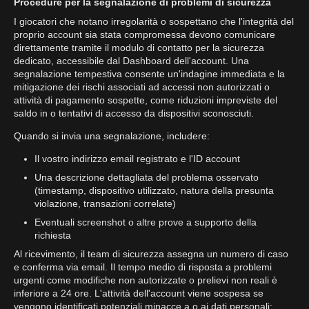
Procedure per la segnalazione di problemi di sicurezza
I giocatori che notano irregolarità o sospettano che l'integrità del
proprio account sia stata compromessa devono comunicare
direttamente tramite il modulo di contatto per la sicurezza
dedicato, accessibile dal Dashboard dell'account. Una
segnalazione tempestiva consente un'indagine immediata e la
mitigazione dei rischi associati ad accessi non autorizzati o
attività di pagamento sospette, come riduzioni impreviste del
saldo in o tentativi di accesso da dispositivi sconosciuti.
Quando si invia una segnalazione, includere:
Il vostro indirizzo email registrato e l'ID account
Una descrizione dettagliata del problema osservato
(timestamp, dispositivo utilizzato, natura della presunta
violazione, transazioni correlate)
Eventuali screenshot o altre prove a supporto della
richiesta
Al ricevimento, il team di sicurezza assegna un numero di caso
e conferma via email. Il tempo medio di risposta a problemi
urgenti come modifiche non autorizzate o prelievi non reali è
inferiore a 24 ore. L'attività dell'account viene sospesa se
vengono identificati potenziali minacce a o ai dati personali;