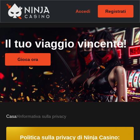
Accedi
Registrati
Il tuo viaggio vincente!
Gioca ora
Casa
Informativa sulla privacy
Politica sulla privacy di Ninja Casino: