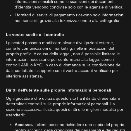
informazioni sensibili come le scansioni dei documenti
d'identità vengono condivise solo con le agenzie di verifica.
I fornitori di servizi di pagamento ricevono solo informazioni
non sensibili, grazie alla tokenizzazione e alla crittografia.
Le vostre scelte e il controllo
I giocatori possono modificare alcune divulgazioni esterne,
come le comunicazioni di marketing, nelle impostazioni del
proprio profilo. A causa della legge , non è possibile limitare le
informazioni necessarie per conformarsi alla legge, come i
controlli AML o KYC. In caso di domande sulla condivisione dei
dati, contattate il supporto con il vostro account verificato per
ulteriore assistenza.
Diritti dell'utente sulle proprie informazioni personali
Ogni giocatore che utilizza questo sito ha il diritto di esercitare
determinati controlli sulle proprie informazioni personali. La
sezione successiva illustra questi diritti e le migliori modalità per
esercitarli:
Accesso:
I clienti possono richiedere una copia del proprio
profilo account, della cronologia dei pagamenti e dei registri