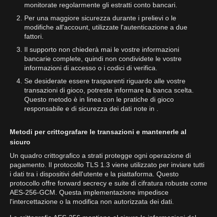
monitorate regolarmente gli estratti conto bancari.
Per una maggiore sicurezza durante i prelievi o le
modifiche all'account, utilizzate l'autenticazione a due
fattori.
Il supporto non chiederà mai le vostre informazioni
bancarie complete, quindi non condividete le vostre
informazioni di accesso o i codici di verifica.
Se desiderate essere trasparenti riguardo alle vostre
transazioni di gioco, potreste informare la banca scelta.
Questo metodo è in linea con le pratiche di gioco
responsabile e di sicurezza dei dati note in .
Metodi per crittografare le transazioni e mantenerle al
sicuro
Un quadro crittografico a strati protegge ogni operazione di
pagamento. Il protocollo TLS 1.3 viene utilizzato per inviare tutti
i dati tra i dispositivi dell'utente e la piattaforma. Questo
protocollo offre forward secrecy e suite di cifratura robuste come
AES-256-GCM. Questa implementazione impedisce
l'intercettazione o la modifica non autorizzata dei dati.