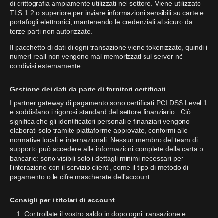
di crittografia ampiamente utilizzati nel settore. Viene utilizzato
TLS 1.2 o superiore per inviare informazioni sensibili su carte e
portafogli elettronici, mantenendo le credenziali al sicuro da
terze parti non autorizzate.
Il pacchetto di dati di ogni transazione viene tokenizzato, quindi i
numeri reali non vengono mai memorizzati sui server né
condivisi esternamente.
Gestione dei dati da parte di fornitori certificati
I partner gateway di pagamento sono certificati PCI DSS Level 1
e soddisfano i rigorosi standard del settore finanziario . Ciò
significa che gli identificatori personali e finanziari vengono
elaborati solo tramite piattaforme approvate, conformi alle
normative locali e internazionali. Nessun membro del team di
supporto può accedere alle informazioni complete della carta o
bancarie: sono visibili solo i dettagli minimi necessari per
l'interazione con il servizio clienti, come il tipo di metodo di
pagamento o le cifre mascherate dell'account.
Consigli per i titolari di account
Controllate il vostro saldo in dopo ogni transazione e