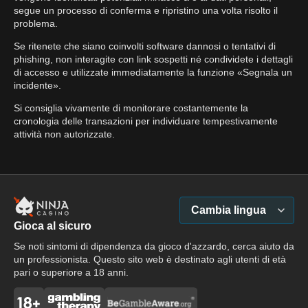
segue un processo di conferma e ripristino una volta risolto il
problema.
Se ritenete che siano coinvolti software dannosi o tentativi di
phishing, non interagite con link sospetti né condividete i dettagli
di accesso e utilizzate immediatamente la funzione «Segnala un
incidente».
Si consiglia vivamente di monitorare costantemente la
cronologia delle transazioni per individuare tempestivamente
attività non autorizzate.
Cambia lingua
Gioca al sicuro
Se noti sintomi di dipendenza da gioco d'azzardo, cerca aiuto da
un professionista. Questo sito web è destinato agli utenti di età
pari o superiore a 18 anni.