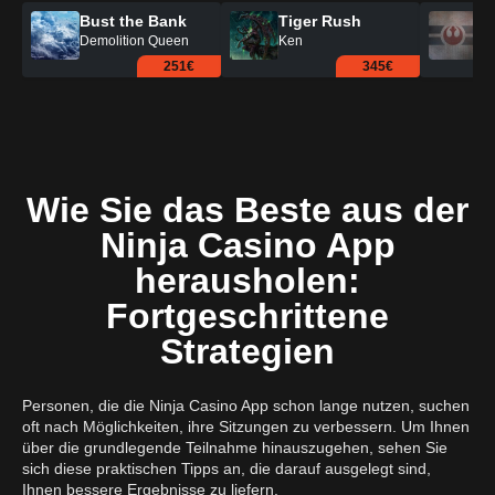
Bust the Bank
Tiger Rush
Hu
Demolition Queen
Ken
Rol
251€
345€
Wie Sie das Beste aus der
Ninja Casino App
herausholen:
Fortgeschrittene
Strategien
Personen, die die Ninja Casino App schon lange nutzen, suchen
oft nach Möglichkeiten, ihre Sitzungen zu verbessern. Um Ihnen
über die grundlegende Teilnahme hinauszugehen, sehen Sie
sich diese praktischen Tipps an, die darauf ausgelegt sind,
Ihnen bessere Ergebnisse zu liefern.