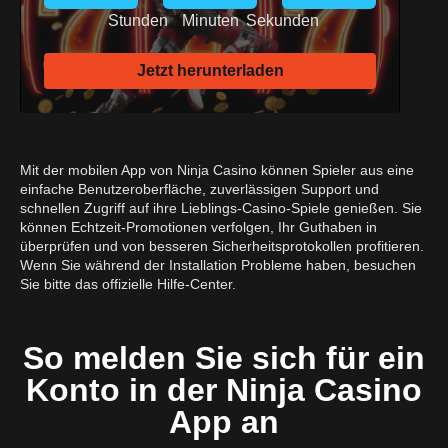
Stunden
Minuten
Sekunden
Jetzt herunterladen
Mit der mobilen App von Ninja Casino können Spieler aus eine
einfache Benutzeroberfläche, zuverlässigen Support und
schnellen Zugriff auf ihre Lieblings-Casino-Spiele genießen. Sie
können Echtzeit-Promotionen verfolgen, Ihr Guthaben in
überprüfen und von besseren Sicherheitsprotokollen profitieren.
Wenn Sie während der Installation Probleme haben, besuchen
Sie bitte das offizielle Hilfe-Center.
So melden Sie sich für ein
Konto in der Ninja Casino
App an