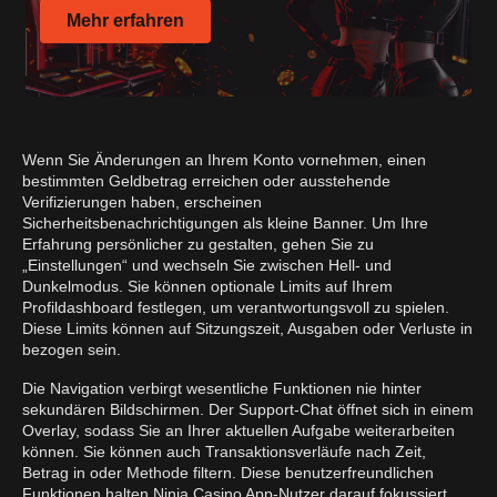
Mehr erfahren
Wenn Sie Änderungen an Ihrem Konto vornehmen, einen
bestimmten Geldbetrag erreichen oder ausstehende
Verifizierungen haben, erscheinen
Sicherheitsbenachrichtigungen als kleine Banner. Um Ihre
Erfahrung persönlicher zu gestalten, gehen Sie zu
„Einstellungen“ und wechseln Sie zwischen Hell- und
Dunkelmodus. Sie können optionale Limits auf Ihrem
Profildashboard festlegen, um verantwortungsvoll zu spielen.
Diese Limits können auf Sitzungszeit, Ausgaben oder Verluste in
bezogen sein.
Die Navigation verbirgt wesentliche Funktionen nie hinter
sekundären Bildschirmen. Der Support-Chat öffnet sich in einem
Overlay, sodass Sie an Ihrer aktuellen Aufgabe weiterarbeiten
können. Sie können auch Transaktionsverläufe nach Zeit,
Betrag in oder Methode filtern. Diese benutzerfreundlichen
Funktionen halten Ninja Casino App-Nutzer darauf fokussiert,