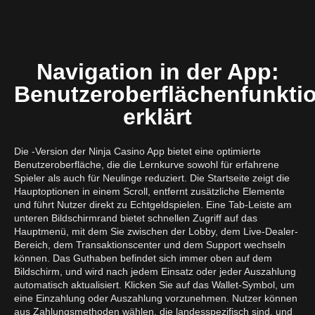
Navigation in der App:
Benutzeroberflächenfunkti
erklärt
Die -Version der Ninja Casino App bietet eine optimierte
Benutzeroberfläche, die die Lernkurve sowohl für erfahrene
Spieler als auch für Neulinge reduziert. Die Startseite zeigt die
Hauptoptionen in einem Scroll, entfernt zusätzliche Elemente
und führt Nutzer direkt zu Echtgeldspielen. Eine Tab-Leiste am
unteren Bildschirmrand bietet schnellen Zugriff auf das
Hauptmenü, mit dem Sie zwischen der Lobby, dem Live-Dealer-
Bereich, dem Transaktionscenter und dem Support wechseln
können. Das Guthaben befindet sich immer oben auf dem
Bildschirm, und wird nach jedem Einsatz oder jeder Auszahlung
automatisch aktualisiert. Klicken Sie auf das Wallet-Symbol, um
eine Einzahlung oder Auszahlung vorzunehmen. Nutzer können
aus Zahlungsmethoden wählen, die landesspezifisch sind, und