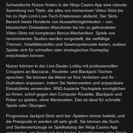
Schwedische Nutzer finden in der Ninja Casino App eine robuste
Sammlung von Titeln, die alles von immersiven Video-Slots bis
hin zu High-Limit-Live-Tisch-Erlebnissen abdeckt. Der Slots-
Bereich bietet Hunderte von Auswahlmöglichkeiten – von
klassischen Dreiwalzen-Maschinen bis hin zu gebrandeten
Video-Slots mit komplexen Bonus-Mechaniken. Spiele von
renommierten Studios werden vorgestellt, die vielfältige
Themen, Volatilitätsstufen und Gewinnpotenziale bieten, sodass
Spieler sich für schnelles oder strategisches Gameplay
entscheiden können.
Nutzer können in der Live-Dealer-Lobby mit professionellen
Croupiers an Baccarat-, Roulette- und Blackjack-Tischen
sprechen. Sie können die Aktion an Ihre Vorlieben und Ihr -
Guthaben anpassen, indem Sie Nebenwetten und anpassbare
Einsatzlimits verwenden. RNG-basierte Tischspiele ermöglichen
es Ihnen, sofort gegen den Computer Roulette, Blackjack und
Poker zu spielen, ohne Wartezeiten. Das ist ideal für schnelle
Spiele oder Übungen.
Progressive Jackpot-Slots sind bei -Spielern immer beliebt, und
die Preispools in werden oft sehr groß. Sie können die Such-
und Sortierwerkzeuge im Spielkatalog der Ninja Casino App
verwenden, um Spiele mit den besten Auszahlungen oder Spiele