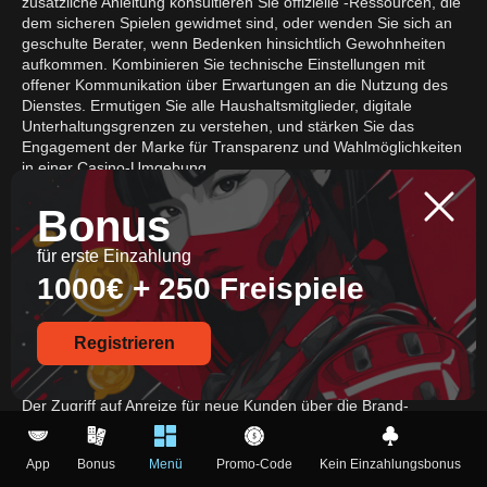
zusätzliche Anleitung konsultieren Sie offizielle -Ressourcen, die
dem sicheren Spielen gewidmet sind, oder wenden Sie sich an
geschulte Berater, wenn Bedenken hinsichtlich Gewohnheiten
aufkommen. Kombinieren Sie technische Einstellungen mit
offener Kommunikation über Erwartungen an die Nutzung des
Dienstes. Ermutigen Sie alle Haushaltsmitglieder, digitale
Unterhaltungsgrenzen zu verstehen, und stärken Sie das
Engagement der Marke für Transparenz und Wahlmöglichkeiten
in einer Casino-Umgebung.
Bonus
So lösen Sie
für erste Einzahlung
Willkommensboni und
1000€ + 250 Freispiele
Promotionen in der Brand
Mobile Platform ein
Registrieren
Der Zugriff auf Anreize für neue Kunden über die Brand-
Schnittstelle erfordert Kontoaktivierung und Verifizierung. Zum
Beispiel werden -Nutzer nach dem Hochladen eines Ausweises
App
Bonus
Menü
Promo-Code
Kein Einzahlungsbonus
und dem Abschluss des Registrierungsprozesses, wie von