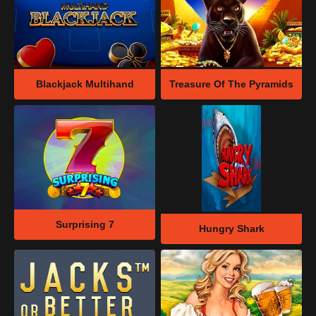
Blackjack Multihand
Treasure Of The Pyramids
Surprising 7
English Rose