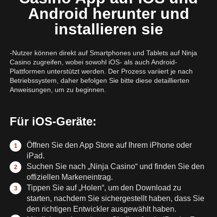
Android herunter und
installieren sie
-Nutzer können direkt auf Smartphones und Tablets auf Ninja
Casino zugreifen, wobei sowohl iOS- als auch Android-
Plattformen unterstützt werden. Der Prozess variiert je nach
Betriebssystem, daher befolgen Sie bitte diese detaillierten
Anweisungen, um zu beginnen.
Für iOS-Geräte:
Öffnen Sie den App Store auf Ihrem iPhone oder
iPad.
Suchen Sie nach „Ninja Casino“ und finden Sie den
offiziellen Markeneintrag.
Tippen Sie auf „Holen“, um den Download zu
starten, nachdem Sie sichergestellt haben, dass Sie
den richtigen Entwickler ausgewählt haben.