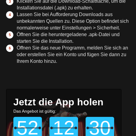
Klicken Sie auf die Download-Schaltfläche, um die
Installationsdatei (.apk) zu erhalten.
Lassen Sie bei Aufforderung Downloads aus
unbekannten Quellen zu. Diese Option befindet sich
normalerweise unter Einstellungen > Sicherheit.
Öffnen Sie die heruntergeladene .apk-Datei und
starten Sie die Installation.
Öffnen Sie das neue Programm, melden Sie sich an
oder erstellen Sie ein Konto und fügen Sie dann zu
Ihrem Konto hinzu.
Jetzt die App holen
Das Angebot ist gültig:
52
12
28