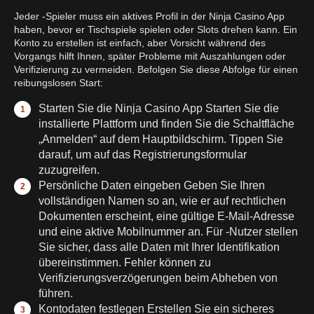
Jeder -Spieler muss ein aktives Profil in der Ninja Casino App
haben, bevor er Tischspiele spielen oder Slots drehen kann. Ein
Konto zu erstellen ist einfach, aber Vorsicht während des
Vorgangs hilft Ihnen, später Probleme mit Auszahlungen oder
Verifizierung zu vermeiden. Befolgen Sie diese Abfolge für einen
reibungslosen Start:
Starten Sie die Ninja Casino App Starten Sie die
installierte Plattform und finden Sie die Schaltfläche
„Anmelden“ auf dem Hauptbildschirm. Tippen Sie
darauf, um auf das Registrierungsformular
zuzugreifen.
Persönliche Daten eingeben Geben Sie Ihren
vollständigen Namen so an, wie er auf rechtlichen
Dokumenten erscheint, eine gültige E-Mail-Adresse
und eine aktive Mobilnummer an. Für -Nutzer stellen
Sie sicher, dass alle Daten mit Ihrer Identifikation
übereinstimmen. Fehler können zu
Verifizierungsverzögerungen beim Abheben von
führen.
Kontodaten festlegen Erstellen Sie ein sicheres