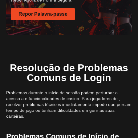
Repor Palavra-passe
Resolução de Problemas
Comuns de Login
Problemas durante o início de sessão podem perturbar o
acesso a e funcionalidades de casino. Para jogadores de ,
resolver problemas técnicos imediatamente impede que percam
tempo de jogo ou tenham dificuldades em gerir as suas
carteiras.
Problemas Comuns de Início de