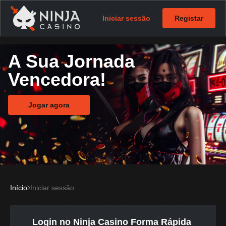
Iniciar sessão
Registar
A Sua Jornada
Vencedora!
Jogar agora
Início
Iniciar sessão
Login no Ninja Casino Forma Rápida