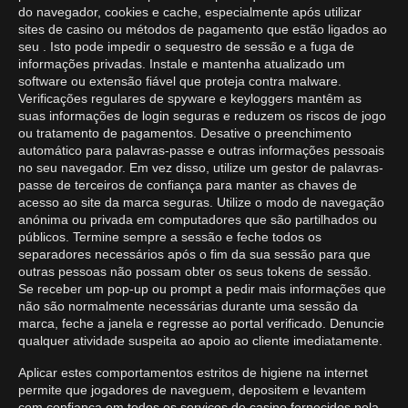
do navegador, cookies e cache, especialmente após utilizar
sites de casino ou métodos de pagamento que estão ligados ao
seu . Isto pode impedir o sequestro de sessão e a fuga de
informações privadas. Instale e mantenha atualizado um
software ou extensão fiável que proteja contra malware.
Verificações regulares de spyware e keyloggers mantêm as
suas informações de login seguras e reduzem os riscos de jogo
ou tratamento de pagamentos. Desative o preenchimento
automático para palavras-passe e outras informações pessoais
no seu navegador. Em vez disso, utilize um gestor de palavras-
passe de terceiros de confiança para manter as chaves de
acesso ao site da marca seguras. Utilize o modo de navegação
anónima ou privada em computadores que são partilhados ou
públicos. Termine sempre a sessão e feche todos os
separadores necessários após o fim da sua sessão para que
outras pessoas não possam obter os seus tokens de sessão.
Se receber um pop-up ou prompt a pedir mais informações que
não são normalmente necessárias durante uma sessão da
marca, feche a janela e regresse ao portal verificado. Denuncie
qualquer atividade suspeita ao apoio ao cliente imediatamente.
Aplicar estes comportamentos estritos de higiene na internet
permite que jogadores de naveguem, depositem e levantem
com confiança em todos os serviços de casino fornecidos pela