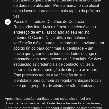
do cadeado que garante a transferência encriptada
de dados do utilizador. Prefira marcar o site oficial
como favorito para acesso mais rápido da próxima
vez.
Passo 2: Introduzir Detalhes de Contacto
Registados Introduza o número de telemóvel ou
endereço de email associado ao seu registo
anterior. O Casino Ninja utiliza normalmente
verificação móvel para utilizadores de , enviando um
código único para confirmar a identidade – um
passo que garante que todos os dados de jogo e
transações em permanecem confidenciais. Se tiver
esquecido as credenciais de contacto, utilize a
ferramenta de recuperação do site para as repor.
Este processo requer a verificação da sua
identidade para cumprir as regulamentações locais
de e proteger perfis de atividade não autorizada.
Após iniciar sessão, verifique o seu saldo disponível em
diretamente no seu painel. Pode depositar imediatamente em ,
juntar-se a promoções ou proceder a pedidos de levantamento