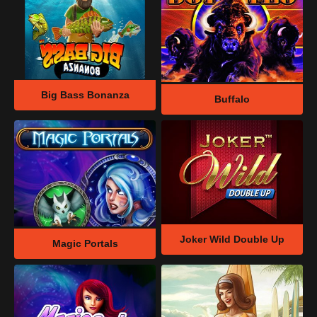
Wild Jack
Buffalo
Joker Wild Double Up
Magic Portals