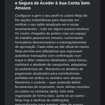
e Segura de Aceder à Sua Conta Sem
Atrasos
Configurar e gerir o seu perfil no casino Ninja dá-
lhe opções instantâneas para depositar em ,
verificar o seu saldo atualizado em e iniciar
levantamentos – tudo em alguns passos intuitivos.
Os recém-chegados de podem criar um espaço
de trabalho pessoal em minutos, contornando
formulários desnecessários e estrangulamentos
de aprovação. Cada visita ao site oficial do casino
Ninja permite aos utilizadores que regressam
autenticar transações com confirmação num
toque e obter relatórios detalhados sobre bónus,
cashback e atividade de campanhas, adaptados
às preferências de . Mantenha os detalhes de
pagamento atualizados para transferências
perfeitas em ambos os sentidos sem atrasos.
Mantenha o controlo – quer pretenda definir
ferramentas de orçamento, rever vitórias recentes
no casino ou contactar ajuda, tudo está
organizado de forma clara. Junte-se ao casino
Ninja hoje e desfrute de notificações
personalizadas para eventos, além de acesso