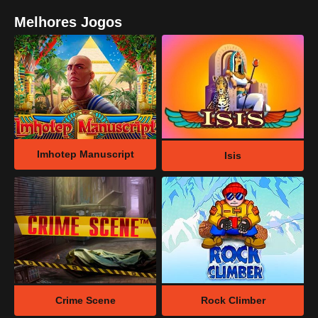
Casino Ninja
Melhores Jogos
Processo de Recuperação de Credenciais
Dicas Essenciais para Jogadores de
Resolução de Problemas Comuns de Login
Problemas Comuns de Início de Sessão e Como
Corrigi-los
Recomendações de Dispositivo e Segurança
Imhotep Manuscript
Isis
Gerir Vários Dispositivos e Acesso à Conta do Casino
Ninja
Verificar Notificações de Login do Casino Ninja
Exemplos de Notificações Oficiais
Sugestões para Jogadores
Como Navegar em Segurança para Manter a Sua
Conta Segura
Crime Scene
Rock Climber
O Que Fazer Se For Detetada Atividade Suspeita