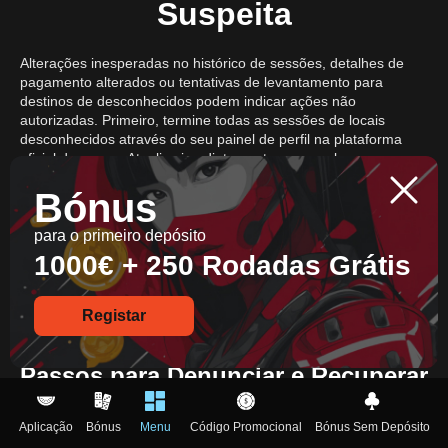
Suspeita
Alterações inesperadas no histórico de sessões, detalhes de
pagamento alterados ou tentativas de levantamento para
destinos de desconhecidos podem indicar ações não
autorizadas. Primeiro, termine todas as sessões de locais
desconhecidos através do seu painel de perfil na plataforma
oficial da marca. Atualize imediatamente a sua palavra-passe,
escolhendo uma nova combinação que difira de qualquer
Bónus
versão anterior associada às suas credenciais no casino. Ative
todas as formas de receber notificações, como alertas SMS ou
email. Verifique novamente os métodos de pagamento ligados
para o primeiro depósito
para garantir que não foram alterados sem permissão. Se vir
1000€ + 250 Rodadas Grátis
um saldo ou transação em que não iniciou, pare quaisquer
depósitos ou levantamentos adicionais e anote os detalhes do
incidente, incluindo a hora e o ID da transação.
Registar
Passos para Denunciar e Recuperar
Utilize as formas oficiais de contactar a equipa de
Aplicação
Bónus
Menu
Código Promocional
Bónus Sem Depósito
apoio da marca que estão listadas no seu site.