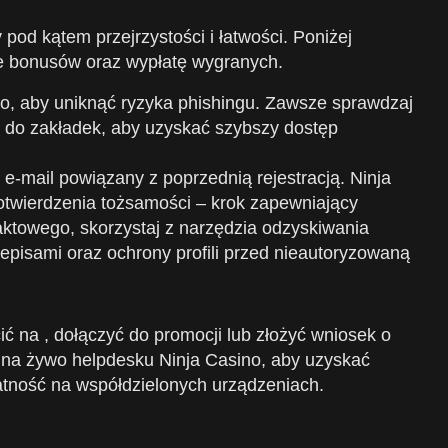
 pod kątem przejrzystości i łatwości. Poniżej
ie bonusów oraz wypłatę wygranych.
no, aby uniknąć ryzyka phishingu. Zawsze sprawdzaj
ny do zakładek, aby uzyskać szybszy dostęp
mail powiązany z poprzednią rejestracją. Ninja
otwierdzenia tożsamości – krok zapewniający
aktowego, skorzystaj z narzędzia odzyskiwania
zepisami oraz ochrony profili przed nieautoryzowaną
 na , dołączyć do promocji lub złożyć wniosek o
 na żywo helpdesku Ninja Casino, aby uzyskać
atność na współdzielonych urządzeniach.