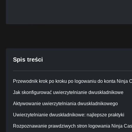
Spis treści
Przewodnik krok po kroku po logowaniu do konta Ninja 
Jak skonfigurować uwierzytelnianie dwuskładnikowe
Aktywowanie uwierzytelniania dwuskładnikowego
Uwierzytelnianie dwuskładnikowe: najlepsze praktyki
Rozpoznawanie prawdziwych stron logowania Ninja Cas