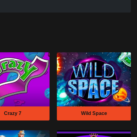
Crazy 7
Wild Space